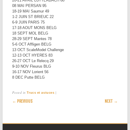
20-21 AVRIL LUTTERBACH 68
08 MAI PERSAN 95
18-19 MAI Saumur 49
1-2 JUIN ST BRIEUC 22
6-9 JUIN PARIS 75
17-18 AOUT MONS BELG
18 SEPT MOL BELG
28-29 SEPT Mantes 78
5-6 OCT Affligen BELG
13 OCT ScaleModel Challenge
12-13 OCT HYERES 83
26-27 OCT Le Relecq 29
9-10 NOV Fleurus BLG
16-17 NOV Lorient 56
8 DEC Putte BELG
Posted in
|
Trucs et astuces
POST NAVIGATION
← PREVIOUS
NEXT →