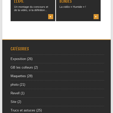
L’EXPO.
BLINDÉS
Un montage du concours et
La vidéo « Humide » !
de la vidéo, si la définition...
▶
▶
CATÉGORIES
Exposition
(26)
GB les colleurs
(2)
Maquettes
(28)
photo
(21)
Revell
(1)
Site
(2)
Trucs et astuces
(25)