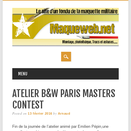
MAIN MENU
Skip
MENU
to
content
ATELIER B&W PARIS MASTERS
CONTEST
Posted on
by
13 février 2016
Arnaud
Fin de la journée de l’atelier animé par Emilien Pépin,une