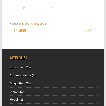
Posted in
|
Trucs et astuces
POST NAVIGATION
← PREVIOUS
NEXT →
CATÉGORIES
Exposition
(26)
GB les colleurs
(2)
Maquettes
(28)
photo
(21)
Revell
(1)