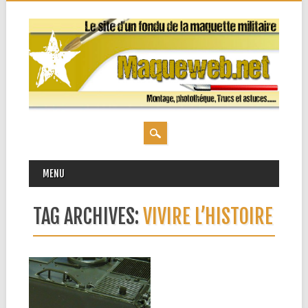
MAIN MENU
Skip
MENU
to
content
TAG ARCHIVES:
VIVIRE L’HISTOIRE
10.02.16
PARIS MASTER CONTEST
Bonjour, j’ai la chance de