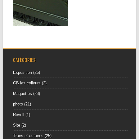
pouvoir participer aux deux
ateliers organisés...
▶
CATÉGORIES
Exposition
(26)
GB les colleurs
(2)
Maquettes
(28)
photo
(21)
Revell
(1)
Site
(2)
Trucs et astuces
(25)