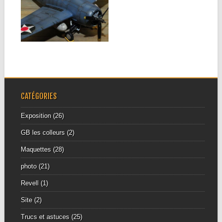
le 8 mai 2014 à la...
▶
CATÉGORIES
Exposition
(26)
GB les colleurs
(2)
Maquettes
(28)
photo
(21)
Revell
(1)
Site
(2)
Trucs et astuces
(25)